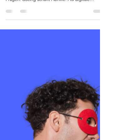
Wer eine Arztpraxis führt, kennt das Problem: Viel
Verantwortung, wenig Zeit – und zu viele offene
Fragen. docing schafft Abhilfe. Als digitale
Suchmaschine hilft docing dabei, schnell und
kostenlos die passenden Informationen und
Anbieter für Themen wie Bewilligungen,
Digitalisierung oder Finanzierung zu finden – ohne
Registrierung, ohne Werbung, aber mit echtem
Praxisfokus.