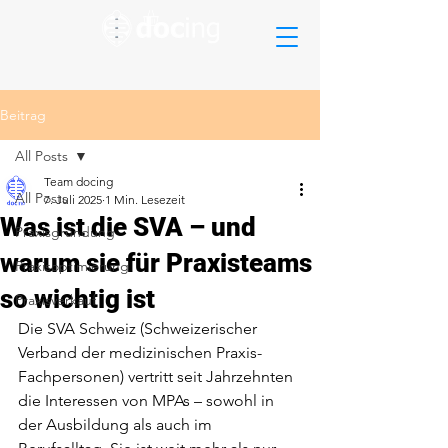
Beitrag
All Posts
Team docing
All Posts
7. Juli 2025
1 Min. Lesezeit
Was ist die SVA – und
Praxisgründung
warum sie für Praxisteams
Praxisoptimierung
so wichtig ist
Praxisverkauf
Die SVA Schweiz (Schweizerischer 
Verband der medizinischen Praxis-
Fachpersonen) vertritt seit Jahrzehnten 
die Interessen von MPAs – sowohl in 
der Ausbildung als auch im 