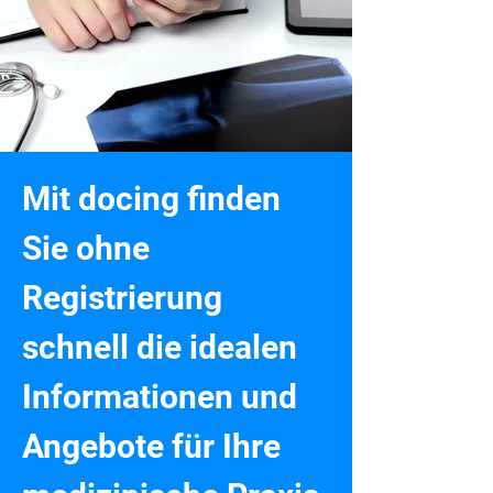
Mit docing finden 
Sie ohne 
Registrierung 
schnell die idealen 
Informationen und 
Angebote für Ihre 