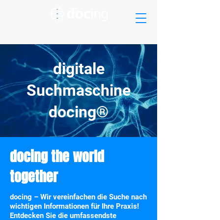
digitale
Suchmaschine
docing®
docing the world
together
docing – Wir vereinfachen die Suche nach
wichtigen Informationen für Ihre Praxis!​
Entdecken Sie die umfassendste