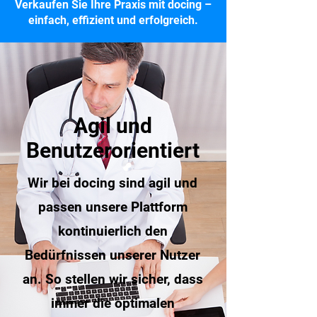
Verkaufen Sie Ihre Praxis mit docing –
einfach, effizient und erfolgreich.
Agil und
Benutzerorientiert
Wir bei docing sind agil und
passen unsere Plattform
kontinuierlich den
Bedürfnissen unserer Nutzer
an. So stellen wir sicher, dass
immer die optimalen