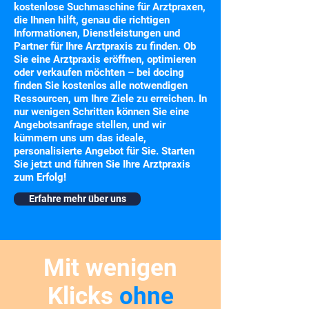
kostenlose Suchmaschine für Arztpraxen,
die Ihnen hilft, genau die richtigen
Informationen, Dienstleistungen und
Partner für Ihre Arztpraxis zu finden. Ob
Sie eine Arztpraxis eröffnen, optimieren
oder verkaufen möchten – bei docing
finden Sie kostenlos alle notwendigen
Ressourcen, um Ihre Ziele zu erreichen. In
nur wenigen Schritten können Sie eine
Angebotsanfrage stellen, und wir
kümmern uns um das ideale,
personalisierte Angebot für Sie. Starten
Sie jetzt und führen Sie Ihre Arztpraxis
zum Erfolg!
Erfahre mehr über uns
Mit wenigen
Klicks
ohne